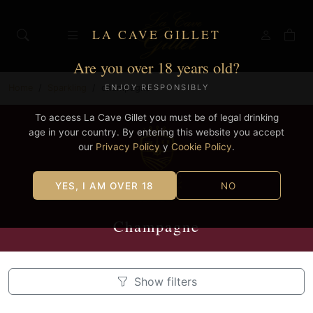
LA CAVE GILLET
Are you over 18 years old?
Home
Sparkling
champagne
ENJOY RESPONSIBLY
To access La Cave Gillet you must be of legal drinking
age in your country. By entering this website you accept
our
Privacy Policy
y
Cookie Policy
.
YES, I AM OVER 18
NO
Champagne
Show filters