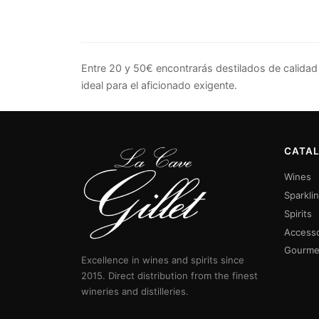
Entre 20 y 50€ encontrarás destilados de calidad
ideal para el aficionado exigente.
CATA
Wines
Sparkli
Spirits
Accesso
Gourme
Excellence in wines and spirits since
2015. Direct distribution from the finest
wineries and distilleries.