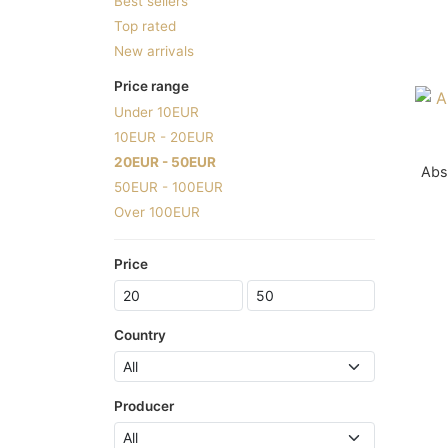
Best sellers
Top rated
New arrivals
Price range
Under 10EUR
10EUR - 20EUR
20EUR - 50EUR
Abs
50EUR - 100EUR
Over 100EUR
Price
Country
Producer