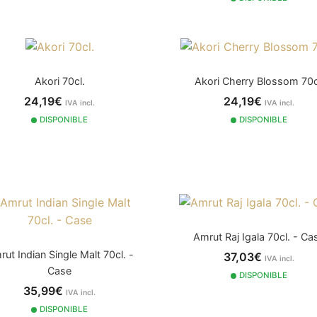
Akori 70cl.
Akori Cherry Blossom 70c
24,19€
24,19€
IVA incl.
IVA incl.
DISPONIBLE
DISPONIBLE
Amrut Raj Igala 70cl. - Ca
ut Indian Single Malt 70cl. -
37,03€
IVA incl.
Case
DISPONIBLE
35,99€
IVA incl.
DISPONIBLE