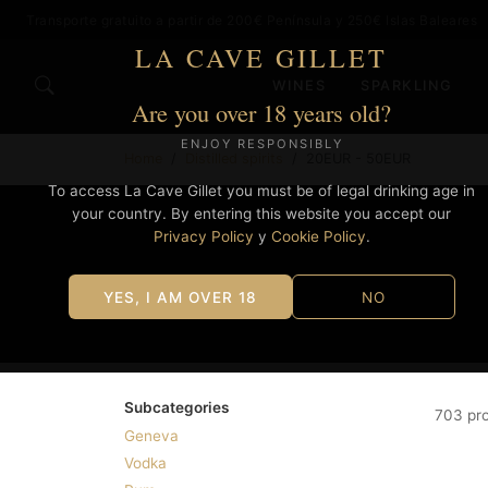
Transporte gratuito a partir de 200€ Península y 250€ Islas Baleares
LA CAVE GILLET
WINES
SPARKLING
Are you over 18 years old?
ENJOY RESPONSIBLY
Home
Distilled spirits
20EUR - 50EUR
To access La Cave Gillet you must be of legal drinking age in
your country. By entering this website you accept our
Privacy Policy
y
Cookie Policy
.
YES, I AM OVER 18
NO
Subcategories
703 pr
Geneva
Vodka