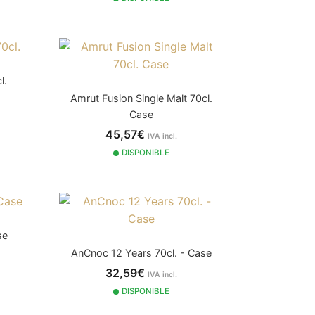
l.
Amrut Fusion Single Malt 70cl.
Case
45,57€
IVA incl.
DISPONIBLE
se
AnCnoc 12 Years 70cl. - Case
32,59€
IVA incl.
DISPONIBLE