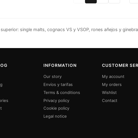
 superior: single malts, cognacs VS y VSOP, rones añejos y ginebra
LOG
INFORMATION
CUSTOMER SER
Our story
My account
ng
Envíos y tarifas
My orders
Terms & conditions
Wishlist
ries
Privacy policy
Contact
t
Cookie policy
Legal notice