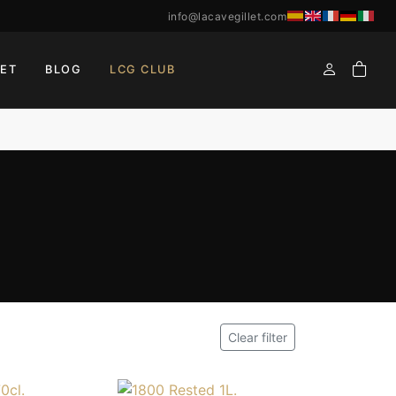
info@lacavegillet.com
ET
BLOG
LCG CLUB
Clear filter