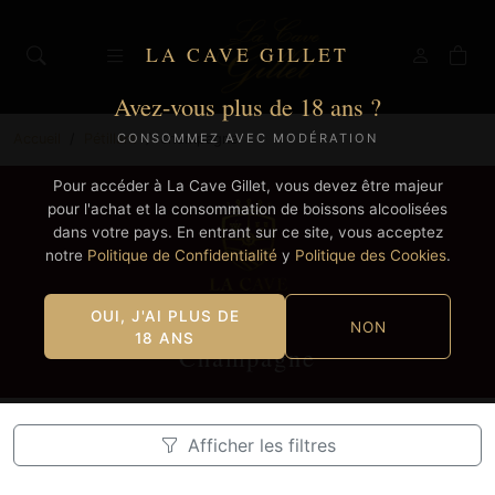
LA CAVE GILLET
Avez-vous plus de 18 ans ?
Accueil
Pétillant
champagne
CONSOMMEZ AVEC MODÉRATION
Pour accéder à La Cave Gillet, vous devez être majeur
pour l'achat et la consommation de boissons alcoolisées
dans votre pays. En entrant sur ce site, vous acceptez
notre
Politique de Confidentialité
y
Politique des Cookies
.
OUI, J'AI PLUS DE
NON
18 ANS
Champagne
Afficher les filtres