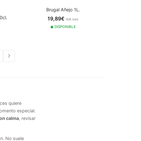
Brugal Añejo 1L.
0cl.
19,89€
IVA incl.
DISPONIBLE
ces quiere
momento especial.
con calma
, revisar
ón. No suele