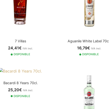
7 Villas
Aguanile White Label 70cl
24,41€
16,79€
IVA incl.
IVA incl.
DISPONIBLE
DISPONIBLE
Bacardi 8 Years 70cl.
25,20€
IVA incl.
DISPONIBLE