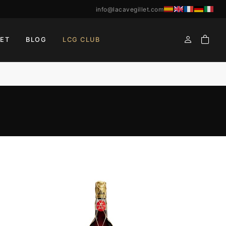
info@lacavegillet.com
ET
BLOG
LCG CLUB