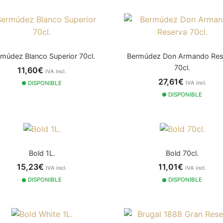
múdez Blanco Superior 70cl.
Bermúdez Don Armando Res
70cl.
11,60€
IVA incl.
27,61€
DISPONIBLE
IVA incl.
DISPONIBLE
Bold 1L.
Bold 70cl.
15,23€
11,01€
IVA incl.
IVA incl.
DISPONIBLE
DISPONIBLE