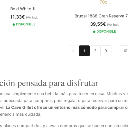
Bold White 1L.
Brugal 1888 Gran Reserva 7
11,33€
IVA incl.
39,55€
DISPONIBLE
IVA incl.
DISPONIBLE
1
2
3
…
10
ión pensada para disfrutar
 busca simplemente una bebida más para tener en casa. Muchas ve
la adecuada para compartir, para regalar o para reservar para un 
ye.
La Cave Gillet ofrece un entorno más cómodo para comprar 
periencia más cuidada.
 los planes compartidos y a esas compras que se hacen con intenci