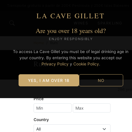
Transporte gratuito a partir de 200€ Península y 250€ Islas Baleares
LA CAVE GILLET
WINES
SPARKLING
Are you over 18 years old?
ENJOY RESPONSIBLY
Home
Rum
To access La Cave Gillet you must be of legal drinking age in
your country. By entering this website you accept our
Rum
Privacy Policy
y
Cookie Policy
.
YES, I AM OVER 18
NO
296 pr
Price
Country