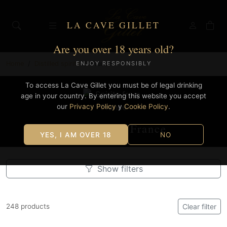
LA CAVE GILLET
Are you over 18 years old?
Home
Distilled spirits
France
ENJOY RESPONSIBLY
To access La Cave Gillet you must be of legal drinking
age in your country. By entering this website you accept
our
Privacy Policy
y
Cookie Policy
.
Spirits from France
YES, I AM OVER 18
NO
Show filters
248 products
Clear filter