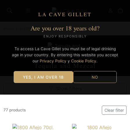
LA CAVE GILLET
Are you over 18 years old?
Home
Distilled spirits
Mexico
ENJOY RESPONSIBLY
To access La Cave Gillet you must be of legal drinking
age in your country. By entering this website you accept
our
Privacy Policy
y
Cookie Policy
.
Tequila and Mezcal
YES, I AM OVER 18
NO
Show filters
77 products
Clear filter