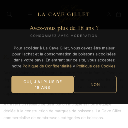
LA CAVE GILLET
Avez-vous plus de 18 ans ?
CONSOMMEZ AVEC MODÉRATION
LA CAVE GILLET
Pour accéder à La Cave Gillet, vous devez être majeur
pour l'achat et la consommation de boissons alcoolisées
Notre Histoire
dans votre pays. En entrant sur ce site, vous acceptez
notre
Politique de Confidentialité
y
Politique des Cookies
.
Basée à Valence, en Espagne, membre fier de la famille Foodluxe
depuis 2015, La Cave Gillet se présente comme un distributeur de
OUI, J'AI PLUS DE
NON
boissons qui offre une expérience unique à ses clients en ligne et
18 ANS
capable de relever les défis du marché.
À travers un réseau de distribution multiple et notre équipe
dédiée à la construction de marques de boissons, La Cave Gillet
commercialise de nombreuses catégories de boissons.