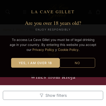
LA CAVE GILLET
Are you over 18 years old?
Home
Wines
Rioja
ENJOY RESPONSIBLY
To access La Cave Gillet you must be of legal drinking
age in your country. By entering this website you accept
our
Privacy Policy
y
Cookie Policy
.
YES, I AM OVER 18
NO
Wines from Rioja
Show filters