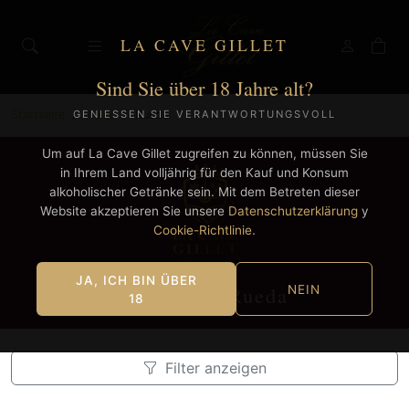
LA CAVE GILLET
Sind Sie über 18 Jahre alt?
Startseite
Weine
Rueda
GENIESSEN SIE VERANTWORTUNGSVOLL
Um auf La Cave Gillet zugreifen zu können, müssen Sie
in Ihrem Land volljährig für den Kauf und Konsum
alkoholischer Getränke sein. Mit dem Betreten dieser
Website akzeptieren Sie unsere
Datenschutzerklärung
y
Cookie-Richtlinie
.
JA, ICH BIN ÜBER
Weine aus Rueda
NEIN
18
Filter anzeigen