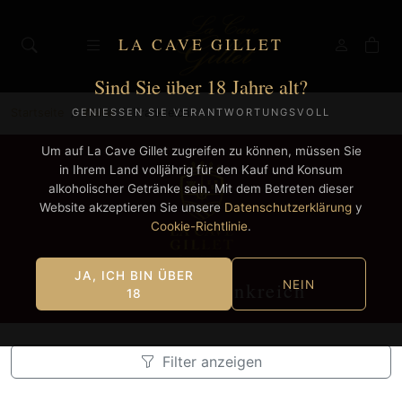
LA CAVE GILLET
Sind Sie über 18 Jahre alt?
Startseite
Weine
Frankreich
GENIESSEN SIE VERANTWORTUNGSVOLL
Um auf La Cave Gillet zugreifen zu können, müssen Sie
in Ihrem Land volljährig für den Kauf und Konsum
alkoholischer Getränke sein. Mit dem Betreten dieser
Website akzeptieren Sie unsere
Datenschutzerklärung
y
Cookie-Richtlinie
.
JA, ICH BIN ÜBER
Weine aus Frankreich
NEIN
18
Filter anzeigen