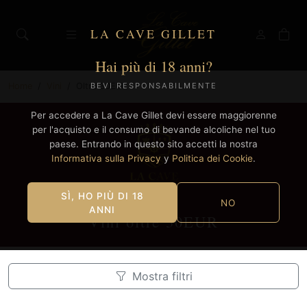
LA CAVE GILLET
Hai più di 18 anni?
Home
Vini
Oltre 30EUR
BEVI RESPONSABILMENTE
Per accedere a La Cave Gillet devi essere maggiorenne
per l'acquisto e il consumo di bevande alcoliche nel tuo
paese. Entrando in questo sito accetti la nostra
Informativa sulla Privacy
y
Politica dei Cookie
.
SÌ, HO PIÙ DI 18
NO
ANNI
Vini oltre 30EUR
Mostra filtri