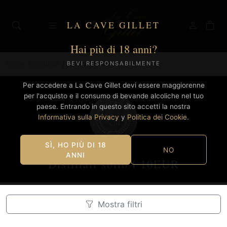
LA CAVE GILLET
Hai più di 18 anni?
Home
distillati
Sotto 10EUR
BEVI RESPONSABILMENTE
Per accedere a La Cave Gillet devi essere maggiorenne
per l'acquisto e il consumo di bevande alcoliche nel tuo
paese. Entrando in questo sito accetti la nostra
Informativa sulla Privacy
y
Politica dei Cookie
.
SÌ, HO PIÙ DI 18
NO
ANNI
Distillati sotto i 10EUR
Mostra filtri