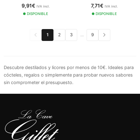
9,91€
7,71€
IVA incl.
IVA incl.
DISPONIBLE
DISPONIBLE
1
2
3
…
9
Descubre destilados y licores por menos de 10€. Ideales para
cócteles, regalos o simplemente para probar nuevos sabores
sin comprometer el presupuesto.