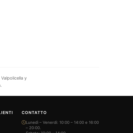
Valpolicella y
.
IENTI
CONTATTO
Lunedì – Venerdì: 10:00 – 14:00 e 16:00
– 20:00.
Sabato: 10:00 – 14:00