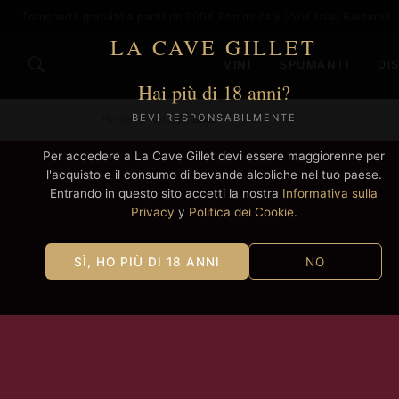
Transporte gratuito a partir de 200€ Península y 250€ Islas Baleares
LA CAVE GILLET
VINI
SPUMANTI
DIS
Hai più di 18 anni?
BEVI RESPONSABILMENTE
Home
Vini
Italia
Per accedere a La Cave Gillet devi essere maggiorenne per
l'acquisto e il consumo di bevande alcoliche nel tuo paese.
Entrando in questo sito accetti la nostra
Informativa sulla
Privacy
y
Politica dei Cookie
.
SÌ, HO PIÙ DI 18 ANNI
NO