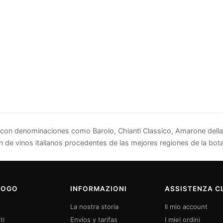
ia con denominaciones como Barolo, Chianti Classico, Amarone della 
n de vinos italianos procedentes de las mejores regiones de la bota
LOGO
INFORMAZIONI
ASSISTENZA CL
La nostra storia
Il mio account
ti
Envíos y tarifas
I miei ordini