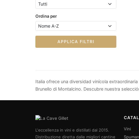
Ordina per
APPLICA FILTRI
Italia ofrece una diversidad vinícola extraordinar
Brunello di Montalcino. Descubre nuestra selecció
CATA
Vini
L'eccellenza in vini e distillati dal 2015.
Distribuzione diretta dalle migliori cantine
Spuman