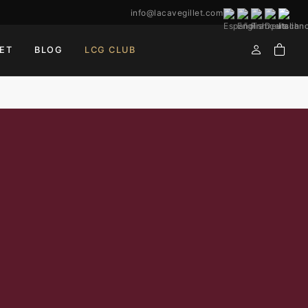
info@lacavegillet.com
ET
BLOG
LCG CLUB