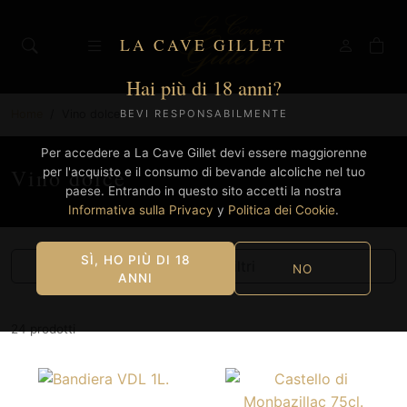
LA CAVE GILLET
Hai più di 18 anni?
Home
Vino dolce
BEVI RESPONSABILMENTE
Per accedere a La Cave Gillet devi essere maggiorenne
Vino dolce
per l'acquisto e il consumo di bevande alcoliche nel tuo
paese. Entrando in questo sito accetti la nostra
Informativa sulla Privacy
y
Politica dei Cookie
.
SÌ, HO PIÙ DI 18
Mostra filtri
NO
ANNI
24 prodotti