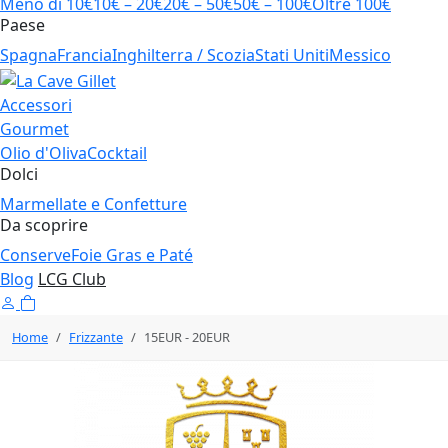
Meno di 10€
10€ – 20€
20€ – 50€
50€ – 100€
Oltre 100€
Paese
Spagna
Francia
Inghilterra / Scozia
Stati Uniti
Messico
Accessori
Gourmet
Olio d'Oliva
Cocktail
Dolci
Marmellate e Confetture
Da scoprire
Conserve
Foie Gras e Paté
Blog
LCG Club
Home
Frizzante
15EUR - 20EUR