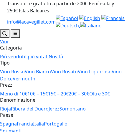
Transporte gratuito a partir de 200€ Península y
250€ Islas Baleares
info@lacavegillet.com
Vini
Categoria
Più venduti
I più votati
Novità
Tipo
Vino Rosso
Vino Bianco
Vino Rosato
Vino Liquoroso
Vino
Dolce
Vermouth
Prezzi
Meno di 10€
10€ – 15€
15€ – 20€
20€ – 30€
Oltre 30€
Denominazione
Rioja
Ribera del Duero
Jerez
Somontano
Paese
Spagna
Francia
Italia
Portogallo
Spumanti