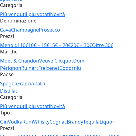
Categoria
Più venduti
I più votati
Novità
Denominazione
Cava
Champagne
Prosecco
Prezzi
Meno di 10€
10€ – 15€
15€ – 20€
20€ – 30€
Oltre 30€
Marche
Moët & Chandon
Veuve Clicquot
Dom
Pérignon
Ruinart
Freixenet
Codorníu
Paese
Spagna
Francia
Italia
Distillati
Categoria
Più venduti
I più votati
Novità
Tipo
Gin
Vodka
Rum
Whisky
Cognac
Brandy
Tequila
Liquori
Prezzi