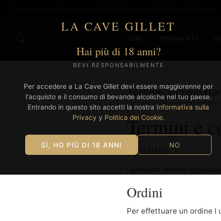
Transporte gratuito a partir de 200€ Península y 250€ Islas Baleares
LA CAVE GILLET
VINI
SPUMANTI
D
Hai più di 18 anni?
BEVI RESPONSABILMENTE
Per accedere a La Cave Gillet devi essere maggiorenne per
Termini e condizion
l'acquisto e il consumo di bevande alcoliche nel tuo paese.
Entrando in questo sito accetti la nostra
Informativa sulla
Termini e c
Privacy
y
Politica dei Cookie
.
SÌ, HO PIÙ DI 18 ANNI
NO
Ambito
I presenti termini regolan
Ordini
Per effettuare un ordine l 