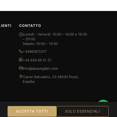
IENTI
CONTATTO
Lunedì – Venerdì: 10:00 – 14:00 e 16:00
– 20:00.
Sabato: 10:00 – 14:00
+34961872317
+34 634 69 51 21
info@lacavegillet.com
Carrer Bancalets, 23 46530 Puzol,
España
ACCETTA TUTTI
SOLO ESSENZIALI
Bizum