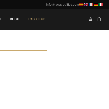
info@lacavegillet.com
T
BLOG
LCG CLUB