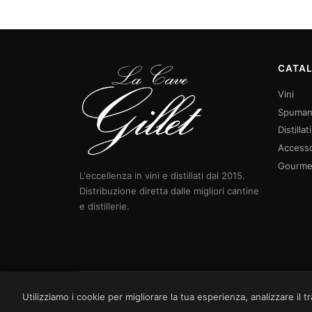
CATA
Vini
Spuman
Distillati
Accesso
Gourme
L'eccellenza in vini e distillati dal 2015.
Distribuzione diretta dalle migliori cantine
e distillerie.
Utilizziamo i cookie per migliorare la tua esperienza, analizzare il 
© 2026 La Cave Gillet — FOODLUXE SPAIN S.L. Tutti i diritti 