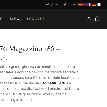
info@lacavegillet.com
T
BLOG
LCG CLUB
76 Magazzino nº6 –
cl.
iché il legno di ginepro non emette fumo mentre
distillatori illeciti che devono mantenere segreta la
leria rimane ancora un edificio conosciuto localmente
gazzino n. 6 che riposa il
Tomatin 1976
.
La
i dopo la sua distillazione, il mastro distillatore
rio". Di tutti gli incredibili whisky che ha
i distingue tra tutti.