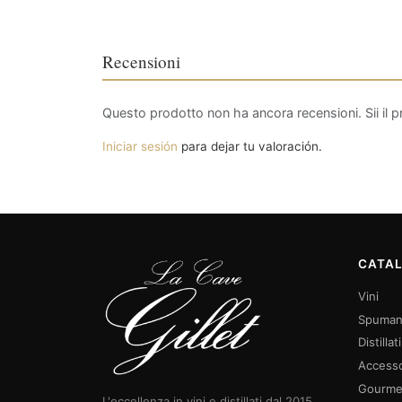
Recensioni
Questo prodotto non ha ancora recensioni. Sii il p
Iniciar sesión
para dejar tu valoración.
CATA
Vini
Spuman
Distillati
Accesso
Gourme
L'eccellenza in vini e distillati dal 2015.