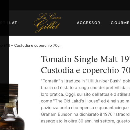
ISTILLATI
ACCESSORI
GOURME
o nº6 – Custodia e coperchio 70cl.
Tomatin Single Malt 19
Custodia e coperchio 70
"Tomatin" si traduce in "Hill Juniper Bush" po
brucia ed è stato a lungo uno dei preferiti dai 
loro pratica. Oggi, sul sito dell'attuale distil
come "The Old Laird's House" ed è nel suo ma
pazienza porta ricompensa e quarantacinque ann
Graham Eunson ha dichiarato il 1976 "straordina
assaggiato in oltre 30 anni nel settore, questo s