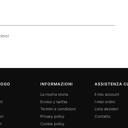
rimo!
LOGO
INFORMAZIONI
ASSISTENZA CL
La nostra storia
Il mio account
ti
Envíos y tarifas
I miei ordini
Termini e condizioni
Lista desideri
ri
Privacy policy
Contatto
t
Cookie policy