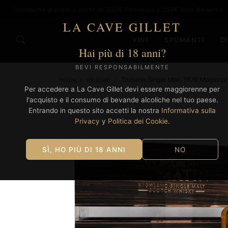
Transporte gratuito a partir de 200€ Península y 250€ Islas Baleares
LA CAVE GILLET
VINI
SPUMANTI
D
Hai più di 18 anni?
BEVI RESPONSABILMENTE
Home
/
distillati
/
Tomatin Single Malt 1976 Magazzin
Per accedere a La Cave Gillet devi essere maggiorenne per
l'acquisto e il consumo di bevande alcoliche nel tuo paese.
Entrando in questo sito accetti la nostra
Informativa sulla
Privacy
y
Politica dei Cookie
.
SÌ, HO PIÙ DI 18 ANNI
NO