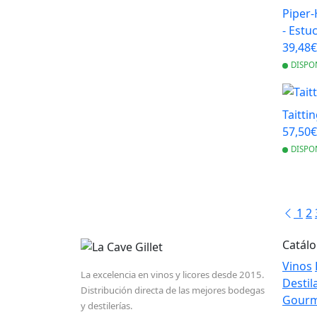
Piper-
- Estu
39,48
DISPO
Taitti
57,50
DISPO
1
2
Catál
Vinos
La excelencia en vinos y licores desde 2015.
Destil
Distribución directa de las mejores bodegas
Gour
y destilerías.