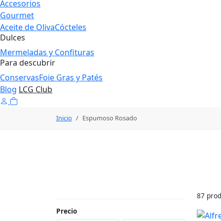
Accesorios
Gourmet
Aceite de Oliva
Cócteles
Dulces
Mermeladas y Confituras
Para descubrir
Conservas
Foie Gras y Patés
Blog
LCG Club
Inicio
Espumoso Rosado
Espumoso Rosado
87 pro
Precio