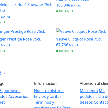
Heidsieck Rosé Sauvage 75cl.
105,34€
IVA incl.
che
DISPONIBLE
€
IVA incl.
NIBLE
nger Prestige Rosé 75cl.
Veuve Clicquot Rosé 75cl.
€
67,76€
IVA incl.
IVA incl.
NIBLE
DISPONIBLE
3
ogo
Información
Atención al clie
Espumosos
Nuestra historia
Mi cuenta
Mis
ados
Accesorios
Envíos y tarifas
pedidos
Lista d
met
Términos y
deseos
Contac