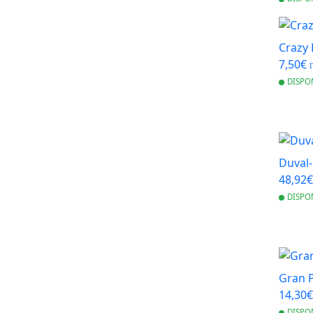
Crazy 
7,50€
I
DISPO
Duval-
48,92
DISPO
Gran P
14,30
DISPO