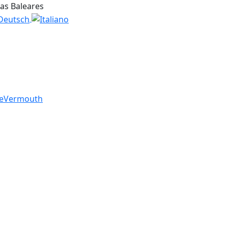
las Baleares
e
Vermouth