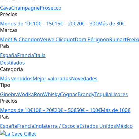
Cava
Champagne
Prosecco
Precios
Menos de 10€
10€ – 15€
15€ – 20€
20€ – 30€
Más de 30€
Marcas
Moët & Chandon
Veuve Clicquot
Dom Pérignon
Ruinart
Freix
País
España
Francia
Italia
Destilados
Categoría
Más vendidos
Mejor valorados
Novedades
Tipo
Ginebra
Vodka
Ron
Whisky
Cognac
Brandy
Tequila
Licores
Precios
Menos de 10€
10€ – 20€
20€ – 50€
50€ – 100€
Más de 100€
País
España
Francia
Inglaterra / Escocia
Estados Unidos
México