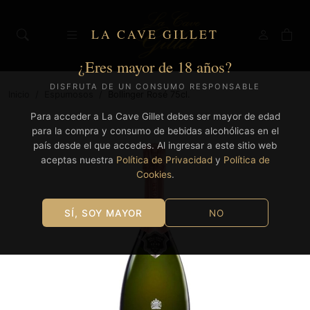
LA CAVE GILLET
¿Eres mayor de 18 años?
DISFRUTA DE UN CONSUMO RESPONSABLE
Inicio
/
Espumosos
/
Bollinger Rosé 75cl.
Para acceder a La Cave Gillet debes ser mayor de edad
para la compra y consumo de bebidas alcohólicas en el
país desde el que accedes. Al ingresar a este sitio web
aceptas nuestra
Política de Privacidad
y
Política de
Cookies
.
SÍ, SOY MAYOR
NO