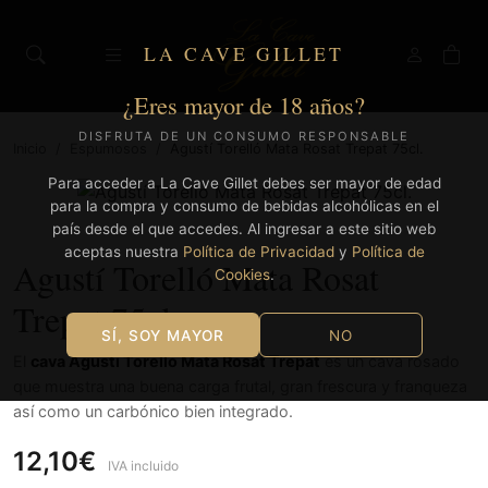
LA CAVE GILLET
¿Eres mayor de 18 años?
DISFRUTA DE UN CONSUMO RESPONSABLE
Inicio
/
Espumosos
/
Agustí Torelló Mata Rosat Trepat 75cl.
Para acceder a La Cave Gillet debes ser mayor de edad
para la compra y consumo de bebidas alcohólicas en el
país desde el que accedes. Al ingresar a este sitio web
aceptas nuestra
Política de Privacidad
y
Política de
Agustí Torelló Mata Rosat
Cookies
.
Trepat 75cl.
SÍ, SOY MAYOR
NO
El
cava Agustí Torelló Mata Rosat Trepat
es un cava rosado
que muestra una buena carga frutal, gran frescura y franqueza
así como un carbónico bien integrado.
12,10€
IVA incluido