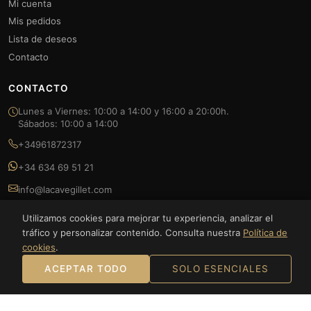
Mi cuenta
Mis pedidos
Lista de deseos
Contacto
CONTACTO
Lunes a Viernes: 10:00 a 14:00 y 16:00 a 20:00h.
Sábados: 10:00 a 14:00
+34961872317
+34 634 69 51 21
info@lacavegillet.com
Carrer Bancalets, 23 46530 Puzol, España
Utilizamos cookies para mejorar tu experiencia, analizar el
tráfico y personalizar contenido. Consulta nuestra
Política de
cookies
.
ACEPTAR TODO
SOLO ESENCIALES
© 2026 La Cave Gillet — FOODLUXE SPAIN S.L. Todos los derechos
reservados.