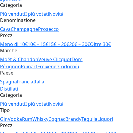
Categoria
Più venduti
I più votati
Novità
Denominazione
Cava
Champagne
Prosecco
Prezzi
Meno di 10€
10€ – 15€
15€ – 20€
20€ – 30€
Oltre 30€
Marche
Moët & Chandon
Veuve Clicquot
Dom
Pérignon
Ruinart
Freixenet
Codorníu
Paese
Spagna
Francia
Italia
Distillati
Categoria
Più venduti
I più votati
Novità
Tipo
Gin
Vodka
Rum
Whisky
Cognac
Brandy
Tequila
Liquori
Prezzi