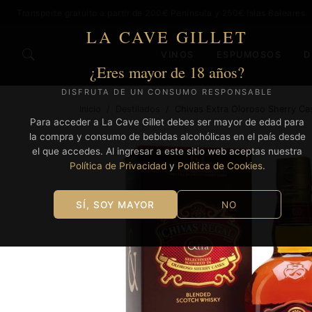
Transporte gratuito a partir de 200€ Península y 250€ Islas Baleares
LA CAVE GILLET
VINOS
ESPUMOSOS
D
¿Eres mayor de 18 años?
DISFRUTA DE UN CONSUMO RESPONSABLE
Inicio
/
Destilados
/
Chivas Extra Oloroso Sherry Cas
Para acceder a La Cave Gillet debes ser mayor de edad para
la compra y consumo de bebidas alcohólicas en el país desde
el que accedes. Al ingresar a este sitio web aceptas nuestra
Política de Privacidad
y
Política de Cookies
.
SÍ, SOY MAYOR
NO