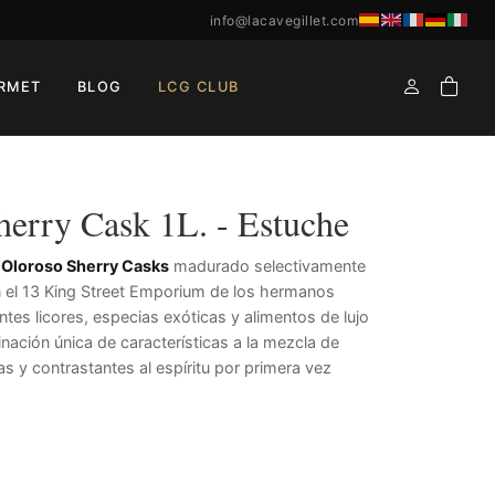
info@lacavegillet.com
RMET
BLOG
LCG CLUB
herry Cask 1L. - Estuche
 Oloroso Sherry Casks
madurado selectivamente
en el 13 King Street Emporium de los hermanos
es licores, especias exóticas y alimentos de lujo
nación única de características a la mezcla de
s y contrastantes al espíritu por primera vez