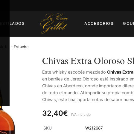
ESTILADOS
ACCESORIOS
GOU
k 1L. - Estuche
Chivas Extra Oloroso S
Este whisky escocés mezclado
Chivas Extra
en barriles de Jerez Oloroso está inspirado 
Chivas en Aberdeen, donde importaron diferent
de todo el mundo. Al impartir su propia combi
Chivas, este final aporta notas de sabor nueva
32,40€
IVA incluido
SKU
W212687