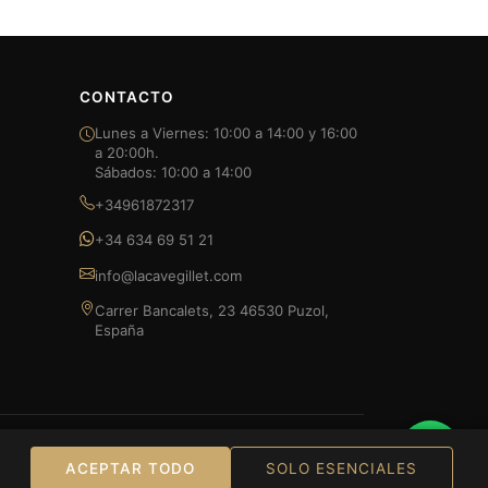
CONTACTO
Lunes a Viernes: 10:00 a 14:00 y 16:00
a 20:00h.
Sábados: 10:00 a 14:00
+34961872317
+34 634 69 51 21
info@lacavegillet.com
Carrer Bancalets, 23 46530 Puzol,
España
Bizum
ACEPTAR TODO
SOLO ESENCIALES