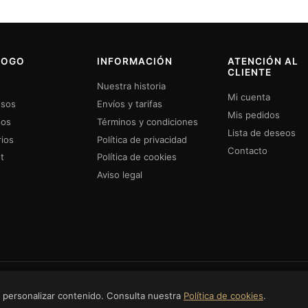
LOGO
INFORMACIÓN
ATENCIÓN AL
CLIENTE
Nuestra historia
Mi cuenta
sos
Envíos y tarifas
Mis pedidos
dos
Términos y condiciones
Lista de deseos
ios
Política de privacidad
Contacto
t
Política de cookies
Aviso legal
erechos reservados.
o y personalizar contenido. Consulta nuestra
Política de cookies
.