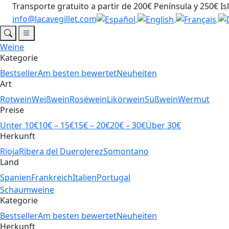
Transporte gratuito a partir de 200€ Península y 250€ Is
info@lacavegillet.com
Weine
Kategorie
Bestseller
Am besten bewertet
Neuheiten
Art
Rotwein
Weißwein
Roséwein
Likörwein
Süßwein
Wermut
Preise
Unter 10€
10€ – 15€
15€ – 20€
20€ – 30€
Über 30€
Herkunft
Rioja
Ribera del Duero
Jerez
Somontano
Land
Spanien
Frankreich
Italien
Portugal
Schaumweine
Kategorie
Bestseller
Am besten bewertet
Neuheiten
Herkunft