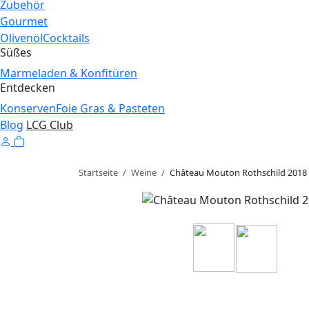
Zubehör
Gourmet
Olivenöl
Cocktails
Süßes
Marmeladen & Konfitüren
Entdecken
Konserven
Foie Gras & Pasteten
Blog
LCG Club
Startseite
/
Weine
/
Château Mouton Rothschild 2018