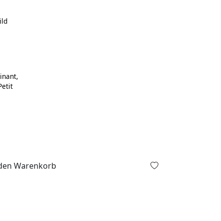
ild
inant,
etit
den Warenkorb