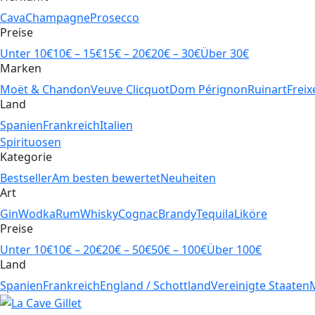
Cava
Champagne
Prosecco
Preise
Unter 10€
10€ – 15€
15€ – 20€
20€ – 30€
Über 30€
Marken
Moët & Chandon
Veuve Clicquot
Dom Pérignon
Ruinart
Freix
Land
Spanien
Frankreich
Italien
Spirituosen
Kategorie
Bestseller
Am besten bewertet
Neuheiten
Art
Gin
Wodka
Rum
Whisky
Cognac
Brandy
Tequila
Liköre
Preise
Unter 10€
10€ – 20€
20€ – 50€
50€ – 100€
Über 100€
Land
Spanien
Frankreich
England / Schottland
Vereinigte Staaten