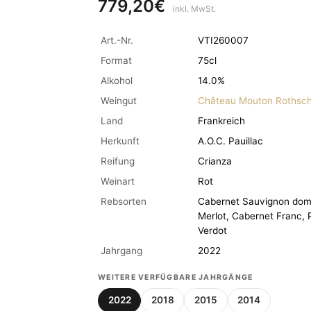
779,20€
inkl. MwSt.
Art.-Nr.
VTI260007
Format
75cl
Alkohol
14.0%
Weingut
Château Mouton Rothsch
Land
Frankreich
Herkunft
A.O.C. Pauillac
Reifung
Crianza
Weinart
Rot
Rebsorten
Cabernet Sauvignon dom
Merlot, Cabernet Franc, P
Verdot
Jahrgang
2022
WEITERE VERFÜGBARE JAHRGÄNGE
2022
2018
2015
2014