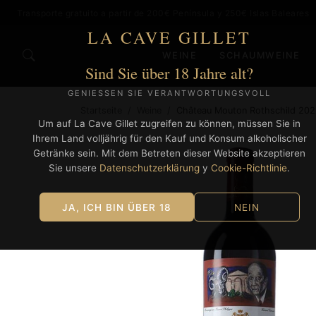
Transporte gratuito a partir de 200€ Península y 250€ Islas Baleares
LA CAVE GILLET
WEINE
SCHAUMWEINE
Sind Sie über 18 Jahre alt?
GENIESSEN SIE VERANTWORTUNGSVOLL
Startseite
/
Weine
/
Château Mouton Rothschild 20
Um auf La Cave Gillet zugreifen zu können, müssen Sie in
Ihrem Land volljährig für den Kauf und Konsum alkoholischer
Getränke sein. Mit dem Betreten dieser Website akzeptieren
Sie unsere
Datenschutzerklärung
y
Cookie-Richtlinie
.
JA, ICH BIN ÜBER 18
NEIN