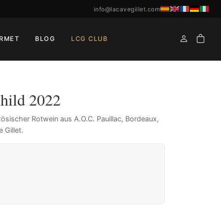
info@lacavegillet.com
RMET
BLOG
LCG CLUB
hild 2022
ösischer Rotwein aus A.O.C. Pauillac, Bordeaux,
Gillet.