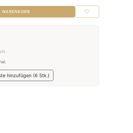
N WARENKORB
wSt.
nal.
te hinzufügen (6 Stk.)