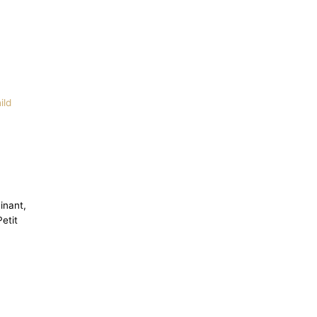
ild
inant,
etit