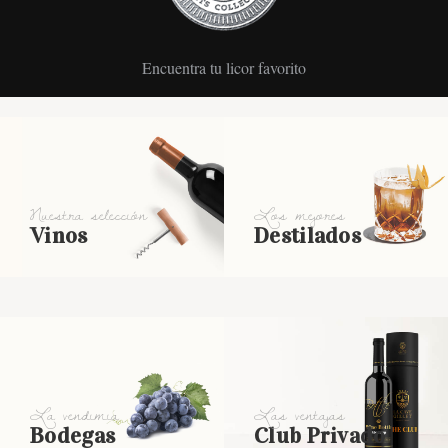
Encuentra tu licor favorito
Nuestra selección
Los mejores
Vinos
Destilados
La vendimia
Las ventajas
Bodegas
Club Privado