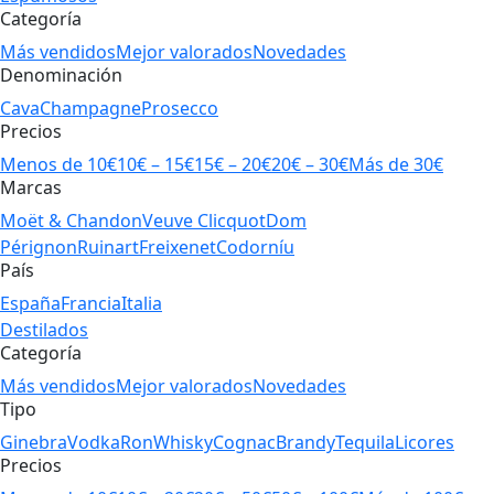
Categoría
Más vendidos
Mejor valorados
Novedades
Denominación
Cava
Champagne
Prosecco
Precios
Menos de 10€
10€ – 15€
15€ – 20€
20€ – 30€
Más de 30€
Marcas
Moët & Chandon
Veuve Clicquot
Dom
Pérignon
Ruinart
Freixenet
Codorníu
País
España
Francia
Italia
Destilados
Categoría
Más vendidos
Mejor valorados
Novedades
Tipo
Ginebra
Vodka
Ron
Whisky
Cognac
Brandy
Tequila
Licores
Precios