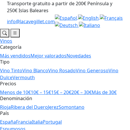
Transporte gratuito a partir de 200€ Península y
250€ Islas Baleares
info@lacavegillet.com
Vinos
Categoría
Más vendidos
Mejor valorados
Novedades
Tipo
Vino Tinto
Vino Blanco
Vino Rosado
Vino Generoso
Vino
Dulce
Vermouth
Precios
Menos de 10€
10€ – 15€
15€ – 20€
20€ – 30€
Más de 30€
Denominación
Rioja
Ribera del Duero
Jerez
Somontano
País
España
Francia
Italia
Portugal
Espumosos