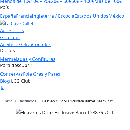
Menos de 10€
10€ – 20€
20€ – 50€
50€ – 100€
Más de 100€
País
España
Francia
Inglaterra / Escocia
Estados Unidos
México
Accesorios
Gourmet
Aceite de Oliva
Cócteles
Dulces
Mermeladas y Confituras
Para descubrir
Conservas
Foie Gras y Patés
Blog
LCG Club
Inicio
/
Destilados
/
Heaven´s Door Exclusive Barrel 28876 70cl.