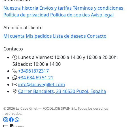
Nuestra historia
Envíos y tarifas
Términos y condiciones
Política de privacidad
Política de cookies
Aviso legal
Atención al cliente
Mi cuenta
Mis pedidos
Lista de deseos
Contacto
Contacto
Lunes a Viernes: 10:00 a 14:00 y 16:00 a 20:00h.
Sábados: 10:00 a 14:00
+34961872317
+34 634 69 51 21
info@lacavegillet.com
Carrer Bancalets, 23 46530 Puzol, España
© 2026 La Cave Gillet — FOODLUXE SPAIN S.L. Todos los derechos
reservados.
Bizum