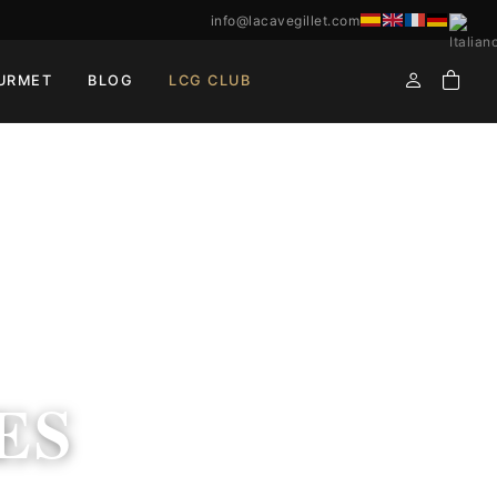
info@lacavegillet.com
URMET
BLOG
LCG CLUB
ES