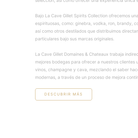
selección, así como ofrecer una experiencia única e
Bajo La Cave Gillet Spirits Collection ofrecemos 
espirituosas, como: ginebra, vodka, ron, brandy, c
así como otros destilados que distribuimos direct
particulares bajo sus marcas originales.
La Cave Gillet Domaines & Chateaux trabaja indire
mejores bodegas para ofrecer a nuestros clientes 
vinos, champagne y cava, mezclando el saber hacer
modernas, a través de un proceso de mejora conti
DESCUBRIR MÁS