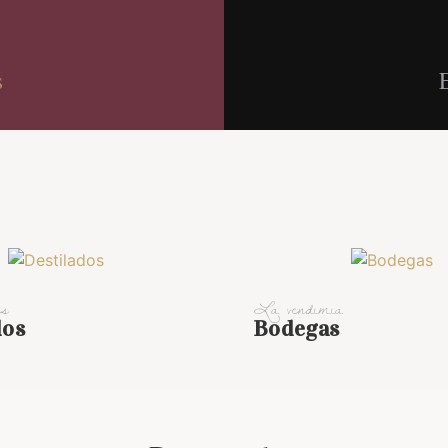
s
E
es
La vendimia
dos
Bodegas