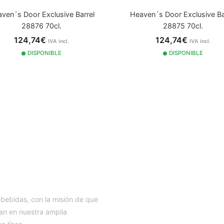
ven´s Door Exclusive Barrel
Heaven´s Door Exclusive Ba
28876 70cl.
28875 70cl.
124,74€
124,74€
IVA incl.
IVA incl.
DISPONIBLE
DISPONIBLE
IA
 bebidas, con la misión de que
an en nuestra amplia