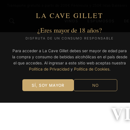
Transporte gratuito a partir de 200€ Península y 250€ Islas Baleares
LA CAVE GILLET
VINOS
ESPUMOSOS
DE
¿Eres mayor de 18 años?
DISFRUTA DE UN CONSUMO RESPONSABLE
Para acceder a La Cave Gillet debes ser mayor de edad para
la compra y consumo de bebidas alcohólicas en el país desde
el que accedes. Al ingresar a este sitio web aceptas nuestra
Política de Privacidad
y
Política de Cookies
.
SÍ, SOY MAYOR
NO
V