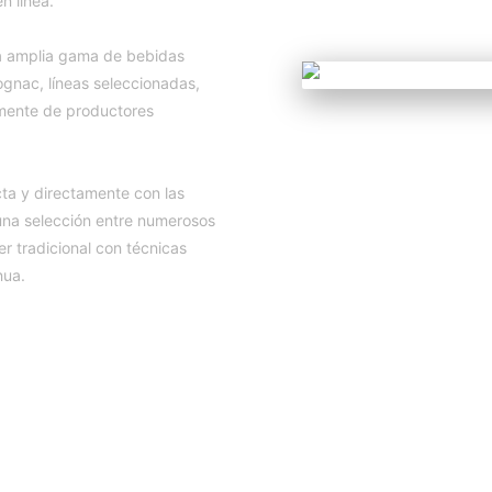
n línea.
una amplia gama de bebidas
ognac, líneas seleccionadas,
amente de productores
cta y directamente con las
una selección entre numerosos
 tradicional con técnicas
nua.