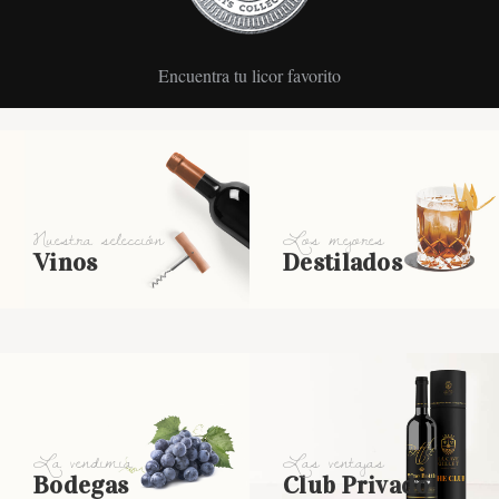
Encuentra tu licor favorito
Nuestra selección
Los mejores
Vinos
Destilados
La vendimia
Las ventajas
Bodegas
Club Privado