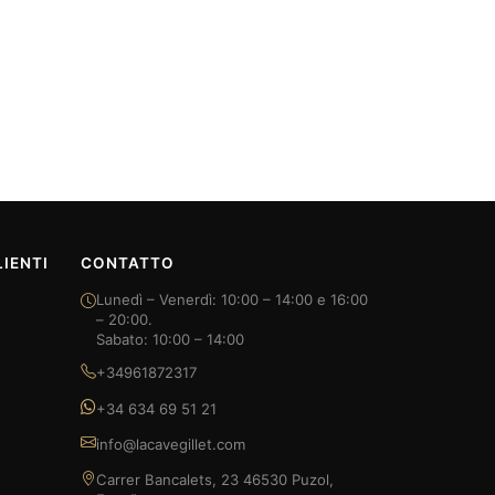
IENTI
CONTATTO
Lunedì – Venerdì: 10:00 – 14:00 e 16:00
– 20:00.
Sabato: 10:00 – 14:00
+34961872317
+34 634 69 51 21
info@lacavegillet.com
Carrer Bancalets, 23 46530 Puzol,