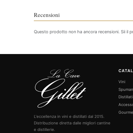
Recensioni
Questo prodotto non ha ancora recensioni. Sii il p
CATA
Vini
Spuman
Distillati
Accesso
Gourme
L'eccellenza in vini e distillati dal 2015.
Distribuzione diretta dalle migliori cantine
e distillerie.