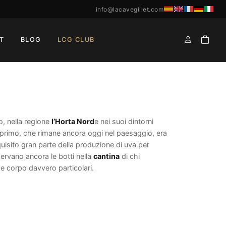
info@lacavegillet.com
T
BLOG
LCG CLUB
lo, nella regione
l’Horta Nord
e nei suoi dintorni
l primo, che rimane ancora oggi nel paesaggio, era
isito gran parte della produzione di uva per
servano ancora le botti nella
cantina
di chi
e corpo davvero particolari.