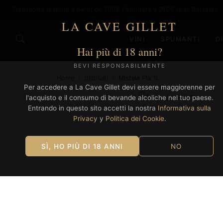
Transporte gratuito a partir de 200€ Península y 250€ Islas Baleares
LA CAVE GILLET
VINI
SPUMANTI
D
Hai più di 18 anni?
BEVI RESPONSABILMENTE
Home
/
distillati
/
Mistela Plà 1L.
Per accedere a La Cave Gillet devi essere maggiorenne per
l'acquisto e il consumo di bevande alcoliche nel tuo paese.
Entrando in questo sito accetti la nostra
Informativa sulla
Privacy
y
Politica dei Cookie
.
SÌ, HO PIÙ DI 18 ANNI
NO