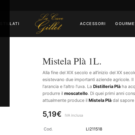
ISTILLATI
ACCESSORI
GOURME
Mistela Plà 1L.
Alla fine del XIX secolo e all’inizio del XX seco
esistevano due importanti aziende agricole. I
l'arancia e l'altro l'uva. La
Distilleria Plà
ha acqu
produrre il
moscatello
. Di quei primi anni con
attualmente produce il
Mistela Plà
dal sapore 
5,19€
IVA inclusa
Cod.
LI211518