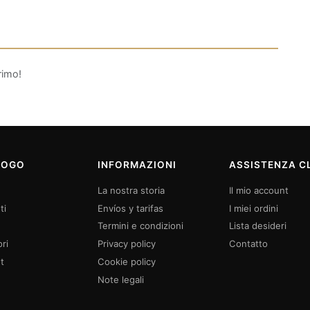
rimo!
LOGO
INFORMAZIONI
ASSISTENZA CL
La nostra storia
Il mio account
ti
Envíos y tarifas
I miei ordini
Termini e condizioni
Lista desideri
ri
Privacy policy
Contatto
t
Cookie policy
Note legali