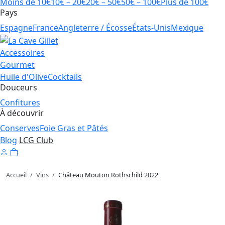
Moins de 10€
10€ – 20€
20€ – 50€
50€ – 100€
Plus de 100€
Pays
Espagne
France
Angleterre / Écosse
États-Unis
Mexique
Accessoires
Gourmet
Huile d'Olive
Cocktails
Douceurs
Confitures
À découvrir
Conserves
Foie Gras et Pâtés
Blog
LCG Club
Accueil
/
Vins
/
Château Mouton Rothschild 2022