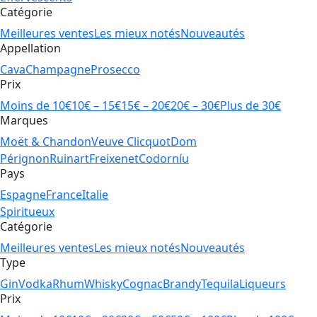
Catégorie
Meilleures ventes
Les mieux notés
Nouveautés
Appellation
Cava
Champagne
Prosecco
Prix
Moins de 10€
10€ – 15€
15€ – 20€
20€ – 30€
Plus de 30€
Marques
Moët & Chandon
Veuve Clicquot
Dom
Pérignon
Ruinart
Freixenet
Codorníu
Pays
Espagne
France
Italie
Spiritueux
Catégorie
Meilleures ventes
Les mieux notés
Nouveautés
Type
Gin
Vodka
Rhum
Whisky
Cognac
Brandy
Tequila
Liqueurs
Prix