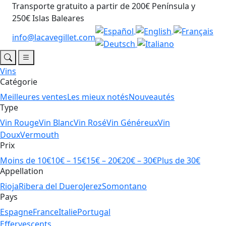
Transporte gratuito a partir de 200€ Península y
250€ Islas Baleares
info@lacavegillet.com
Vins
Catégorie
Meilleures ventes
Les mieux notés
Nouveautés
Type
Vin Rouge
Vin Blanc
Vin Rosé
Vin Généreux
Vin
Doux
Vermouth
Prix
Moins de 10€
10€ – 15€
15€ – 20€
20€ – 30€
Plus de 30€
Appellation
Rioja
Ribera del Duero
Jerez
Somontano
Pays
Espagne
France
Italie
Portugal
Effervescents