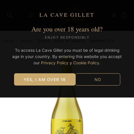
LA CAVE GILLET
Are you over 18 years old?
ENJOY RESPONSIBLY
Home
/
Wines
/
Chaval - Estas en la parra... Macabeo 75cl.
To access La Cave Gillet you must be of legal drinking
age in your country. By entering this website you accept
our
Privacy Policy
y
Cookie Policy
.
YES, I AM OVER 18
NO