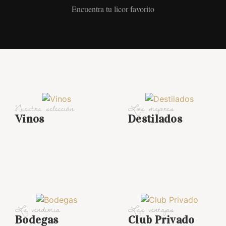
Encuentra tu licor favorito
Nuestra selección
Los mejores
Vinos
Destilados
La vendimia
Las ventajas
Bodegas
Club Privado