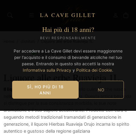
LA CAVE GILLET
Hai più di 18 anni?
BEVI RESPONSABILMENTE
Home
/
distillati
/
Liquore alle erbe Ruavieja 1L.
Per accedere a La Cave Gillet devi essere maggiorenne
per l'acquisto e il consumo di bevande alcoliche nel tuo
paese. Entrando in questo sito accetti la nostra
Informativa sulla Privacy
y
Politica dei Cookie
.
Liquore alle erbe Ruavieja 1L.
SÌ, HO PIÙ DI 18
Il liquore alle erbe Ruavieja
è un gioiello culinario che nasce
NO
ANNI
nelle terre verdi e magiche della Galizia. Questa antica bevanda
si distingue per la sua consistenza morbida, le sue note
aromatiche e il suo sapore accattivante. Prodotto con cura e
seguendo metodi tradizionali tramandati di generazione in
generazione, il liquore Hierbas Ruavieja Orujo incarna lo spirito
autentico e gustoso della regione galiziana