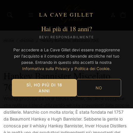
LA CAVE GILLET
Hai più di 18 anni?
BEVI RESPONSABILMENTE
Home
/
distillati
/
Hankey Bannister Miscelato 70cl.
Per accedere a La Cave Gillet devi essere maggiorenne
per l'acquisto e il consumo di bevande alcoliche nel tuo
paese. Entrando in questo sito accetti la nostra
Informativa sulla Privacy
y
Politica dei Cookie
.
Hankey Bannister Miscelato
70cl.
SÌ, HO PIÙ DI 18
NO
ANNI
Whisky prodotto da Inver House Distiller, distilleria scozzese
che realizza il blend utilizzando whisky provenienti dalle proprie
distillerie. Marchio con molta storia; È stata fondata nel 1757
da Beaumont Hankey e Hugh Bannister. Sebbene la gente lo
conosca per il whisky Hankey Bannister, Inver House Distillers
è in realtà uno dei produttori indipendenti più importanti del