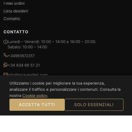
I miei ordini
Lista desideri
Contatto
CONTATTO
Lunedì – Venerdì: 10:00 – 14:00 e 16:00 – 20:00.
Sabato: 10:00 – 14:00
+34961872317
+34 634 69 51 21
info@lacavegillet.com
Utilizziamo i cookie per migliorare la tua esperienza,
Carrer Bancalets, 23 46530 Puzol, España
analizzare il traffico e personalizzare i contenuti. Consulta la
nostra
Cookie policy
.
ACCETTA TUTTI
SOLO ESSENZIALI
© 2026 La Cave Gillet — FOODLUXE SPAIN S.L. Tutti i diritti riservati.