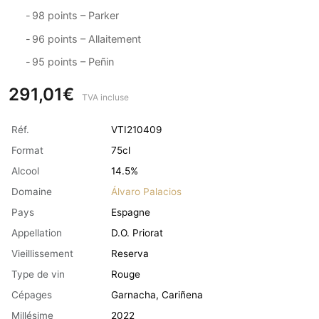
-
98 points – Parker
-
96 points – Allaitement
-
95 points – Peñin
291,01€
TVA incluse
Réf.
VTI210409
Format
75cl
Alcool
14.5%
Domaine
Álvaro Palacios
Pays
Espagne
Appellation
D.O. Priorat
Vieillissement
Reserva
Type de vin
Rouge
Cépages
Garnacha, Cariñena
Millésime
2022