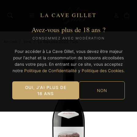
LA CAVE GILLET
Avez-vous plus de 18 ans ?
CONSOMMEZ AVEC MODÉRATION
Accueil
/
Vins
/
La Baixada 2022 75cl.
Pour accéder à La Cave Gillet, vous devez être majeur
pour l'achat et la consommation de boissons alcoolisées
dans votre pays. En entrant sur ce site, vous acceptez
notre
Politique de Confidentialité
y
Politique des Cookies
.
OUI, J'AI PLUS DE
NON
18 ANS