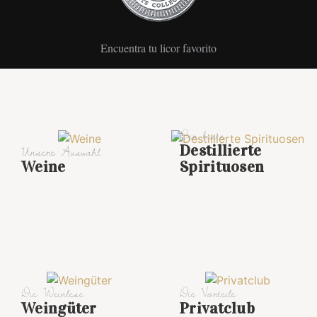
Encuentra tu licor favorito
Der beste
Destillierte
Unsere Auswahl
Weine
Spirituosen
Die Weinlese
Die Vorteile
Weingüter
Privatclub