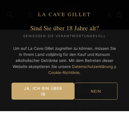
LA CAVE GILLET
Sind Sie über 18 Jahre alt?
GENIESSEN SIE VERANTWORTUNGSVOLL
Um auf La Cave Gillet zugreifen zu können, müssen Sie
in Ihrem Land volljährig für den Kauf und Konsum
alkoholischer Getränke sein. Mit dem Betreten dieser
Website akzeptieren Sie unsere
Datenschutzerklärung
y
Cookie-Richtlinie
.
WEINE &
JA, ICH BIN ÜBER
SPIRITUOSEN
NEIN
18
Entdecken Sie unsere Auswahl