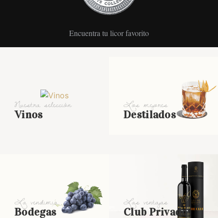
Encuentra tu licor favorito
Nuestra selección
Los mejores
Vinos
Destilados
La vendimia
Las ventajas
Bodegas
Club Privado