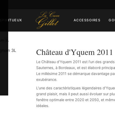
SPIRITUEUX
ACCESSOIRES
GO
num 3L
Château d'Yquem 201
Le Château d'Yquem 2011 est l'un des grands v
Sauternes, à Bordeaux, et est élaboré princip
Le millésime 2011 se démarque davantage par
exubérance.
L'une des caractéristiques légendaires d'Yquem
grand plaisir, mais il peut aussi évoluer sur pl
fenêtre optimale entre 2020 et 2050, et mêm
idéales.