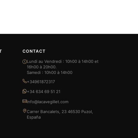
T
CONTACT
Lundi au Vendredi : 10h00 à 14h00 et
16h00 à 20h00.
Samedi : 10h00 à 14h00
+34961872317
+34 634 69 51 21
info@lacavegillet.com
Carrer Bancalets, 23 46530 Puzol,
España