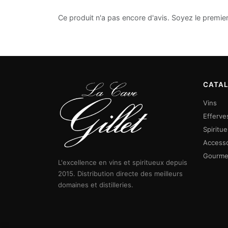
Ce produit n'a pas encore d'avis. Soyez le premier
CATA
Vins
Efferve
Spiritu
Accesso
Gourme
L'excellence en vins et spiritueux depuis
2015. Distribution directe des meilleurs
domaines et distilleries.