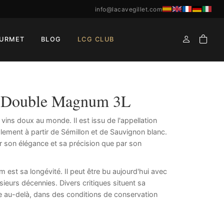
info@lacavegillet.com
URMET
BLOG
LCG CLUB
1 Double Magnum 3L
ins doux au monde. Il est issu de l'appellation
alement à partir de Sémillon et de Sauvignon blanc.
 son élégance et sa précision que par son
 est sa longévité. Il peut être bu aujourd'hui avec
usieurs décennies. Divers critiques situent sa
e au-delà, dans des conditions de conservation