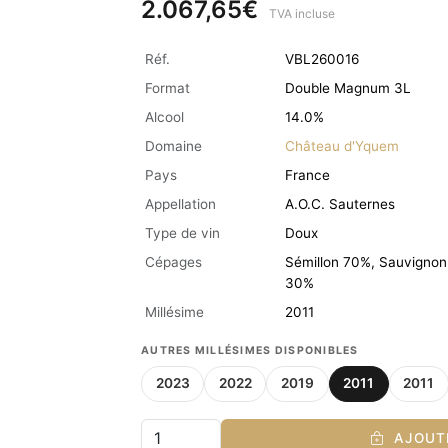
2.067,65€
TVA incluse
Réf.
VBL260016
Format
Double Magnum 3L
Alcool
14.0%
Domaine
Château d'Yquem
Pays
France
Appellation
A.O.C. Sauternes
Type de vin
Doux
Cépages
Sémillon 70%, Sauvignon
30%
Millésime
2011
AUTRES MILLÉSIMES DISPONIBLES
2023
2022
2019
2011
2011
AJOUTE