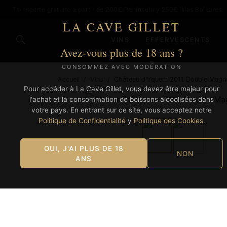
Transporte gratuito a partir de 200€ Península y 250€ Islas Baleares
LA CAVE GILLET
VINS
EFFERVESCENTS
Avez-vous plus de 18 ans ?
CONSOMMEZ AVEC MODÉRATION
Accueil
/
Vins
/
Château d'Yquem 2011 Double Mag
Pour accéder à La Cave Gillet, vous devez être majeur pour
l'achat et la consommation de boissons alcoolisées dans
votre pays. En entrant sur ce site, vous acceptez notre
Politique de Confidentialité
y
Politique des Cookies
.
OUI, J'AI PLUS DE 18
NON
ANS