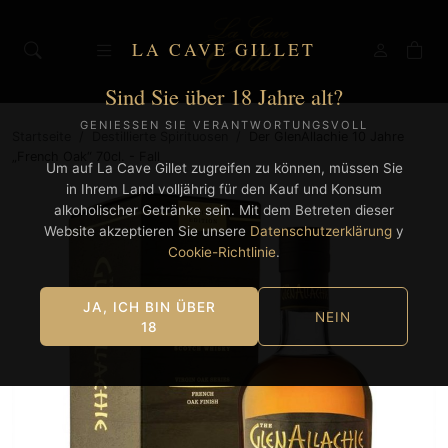
LA CAVE GILLET
Sind Sie über 18 Jahre alt?
GENIESSEN SIE VERANTWORTUNGSVOLL
Startseite
/
Destillierte Spirituosen
/
Der GlenAllachie 10 Jahre
„French Oak“ 70cl. - Fall
Um auf La Cave Gillet zugreifen zu können, müssen Sie
in Ihrem Land volljährig für den Kauf und Konsum
alkoholischer Getränke sein. Mit dem Betreten dieser
Website akzeptieren Sie unsere
Datenschutzerklärung
y
Cookie-Richtlinie
.
JA, ICH BIN ÜBER
NEIN
18