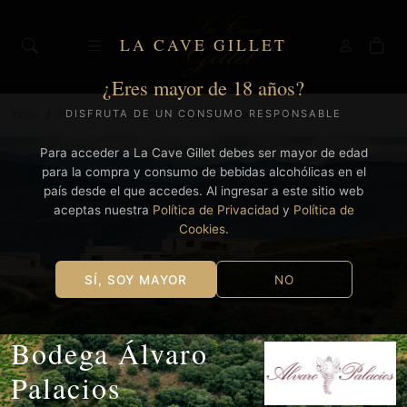
LA CAVE GILLET
¿Eres mayor de 18 años?
Inicio
Nuestras Bodegas
Bodega Álvaro Palacios
DISFRUTA DE UN CONSUMO RESPONSABLE
Para acceder a La Cave Gillet debes ser mayor de edad
para la compra y consumo de bebidas alcohólicas en el
país desde el que accedes. Al ingresar a este sitio web
aceptas nuestra
Política de Privacidad
y
Política de
Cookies
.
SÍ, SOY MAYOR
NO
Bodega Álvaro
Palacios