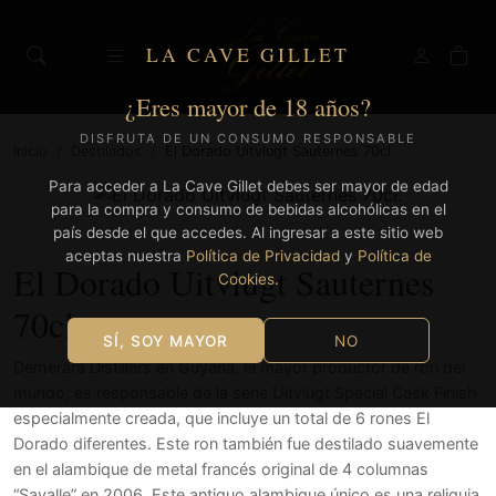
LA CAVE GILLET
¿Eres mayor de 18 años?
DISFRUTA DE UN CONSUMO RESPONSABLE
Inicio
/
Destilados
/
El Dorado Uitvlugt Sauternes 70cl.
Para acceder a La Cave Gillet debes ser mayor de edad
para la compra y consumo de bebidas alcohólicas en el
país desde el que accedes. Al ingresar a este sitio web
aceptas nuestra
Política de Privacidad
y
Política de
El Dorado Uitvlugt Sauternes
Cookies
.
70cl.
SÍ, SOY MAYOR
NO
Demerara Distillers en Guyana, el mayor productor de ron del
mundo, es responsable de la serie Uitvlugt Special Cask Finish
especialmente creada, que incluye un total de 6 rones El
Dorado diferentes. Este ron también fue destilado suavemente
en el alambique de metal francés original de 4 columnas
“Savalle” en 2006. Este antiguo alambique único es una reliquia