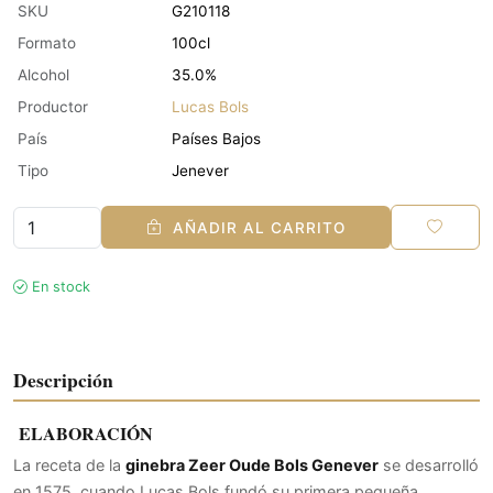
SKU
G210118
Formato
100cl
Alcohol
35.0%
Productor
Lucas Bols
País
Países Bajos
Tipo
Jenever
AÑADIR AL CARRITO
En stock
Descripción
ELABORACIÓN
La receta de la
ginebra Zeer Oude Bols Genever
se desarrolló
en 1575, cuando Lucas Bols fundó su primera pequeña