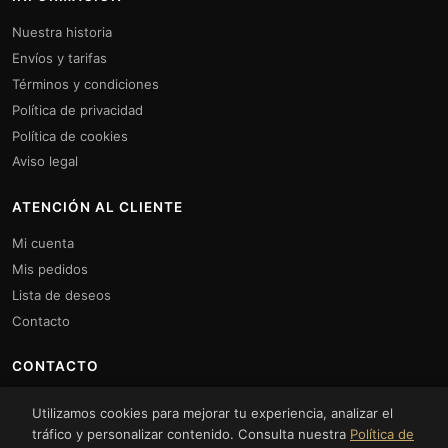
Nuestra historia
Envíos y tarifas
Términos y condiciones
Política de privacidad
Política de cookies
Aviso legal
ATENCIÓN AL CLIENTE
Mi cuenta
Mis pedidos
Lista de deseos
Contacto
CONTACTO
Lunes a Viernes: 10:00 a 14:00 y 16:00 a 20:00h.
Utilizamos cookies para mejorar tu experiencia, analizar el
Sábados: 10:00 a 14:00
tráfico y personalizar contenido. Consulta nuestra
Política de
+34961872317