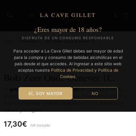
LA CAVE GILLET
¿Eres mayor de 18 años?
DISFRUTA DE UN CONSUMO RESPONSABLE
Inicio
/
Destilados
/
Bols Zeer Oude Genever 1L.
Para acceder a La Cave Gillet debes ser mayor de edad
para la compra y consumo de bebidas alcohólicas en el
país desde el que accedes. Al ingresar a este sitio web
aceptas nuestra
Política de Privacidad
y
Política de
Bols Zeer Oude Genever 1L.
Cookies
.
La
ginebra Zeer Oude Bols Genever
se cataloga como la
SÍ, SOY MAYOR
NO
primera ginebra conocida en Holanda y se caracteriza por su
aroma herbal que recuerda ingredientes como el enebro, el
cilantro y el regaliz.
17,30€
IVA incluido