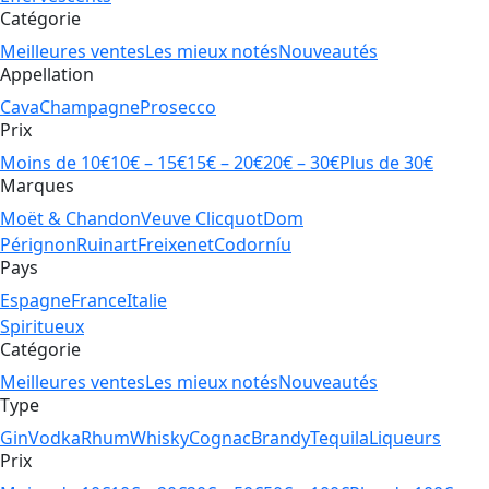
Catégorie
Meilleures ventes
Les mieux notés
Nouveautés
Appellation
Cava
Champagne
Prosecco
Prix
Moins de 10€
10€ – 15€
15€ – 20€
20€ – 30€
Plus de 30€
Marques
Moët & Chandon
Veuve Clicquot
Dom
Pérignon
Ruinart
Freixenet
Codorníu
Pays
Espagne
France
Italie
Spiritueux
Catégorie
Meilleures ventes
Les mieux notés
Nouveautés
Type
Gin
Vodka
Rhum
Whisky
Cognac
Brandy
Tequila
Liqueurs
Prix