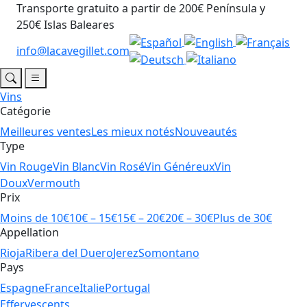
Transporte gratuito a partir de 200€ Península y
250€ Islas Baleares
info@lacavegillet.com
Vins
Catégorie
Meilleures ventes
Les mieux notés
Nouveautés
Type
Vin Rouge
Vin Blanc
Vin Rosé
Vin Généreux
Vin
Doux
Vermouth
Prix
Moins de 10€
10€ – 15€
15€ – 20€
20€ – 30€
Plus de 30€
Appellation
Rioja
Ribera del Duero
Jerez
Somontano
Pays
Espagne
France
Italie
Portugal
Effervescents