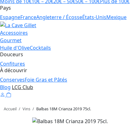
Moins de 10€
10€ – 20€
20€ – 50€
50€ – 100€
Plus de 100€
Pays
Espagne
France
Angleterre / Écosse
États-Unis
Mexique
Accessoires
Gourmet
Huile d'Olive
Cocktails
Douceurs
Confitures
À découvrir
Conserves
Foie Gras et Pâtés
Blog
LCG Club
Accueil
/
Vins
/
Balbas 18M Crianza 2019 75cl.