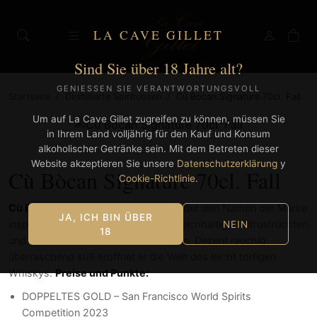
LA CAVE GILLET
Sind Sie über 18 Jahre alt?
GENIESSEN SIE VERANTWORTUNGSVOLL
Startseite
/
Destillierte Spirituosen
/
Cù Bòcan Signature 70cl. Fall
Um auf La Cave Gillet zugreifen zu können, müssen Sie
in Ihrem Land volljährig für den Kauf und Konsum
alkoholischer Getränke sein. Mit dem Betreten dieser
Website akzeptieren Sie unsere
Datenschutzerklärung
y
Cù Bòcan Signature 70cl. Fall
Cookie-Richtlinie
.
Cù Bòcan Signature
ist der Whisky, der den Namen der Marke
JA, ICH BIN ÜBER
inspirierte. Der leichte Rauch ist mit reichhaltigen Zitrusfrüchten
NEIN
18
und exotischen Gewürzen verflochten. Dezent rauchig,
überraschend süß eröffnet er die Welt des leicht torfigen
Whiskys.
Preise und Punkte
:
DOPPELTES GOLD – San Francisco World Spirits
Competition 2023