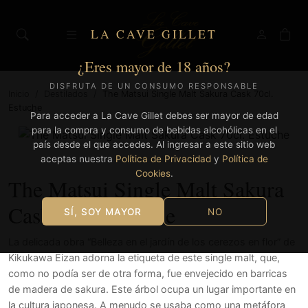
LA CAVE GILLET
¿Eres mayor de 18 años?
DISFRUTA DE UN CONSUMO RESPONSABLE
Inicio
/
Destilados
/
The Matsui Single Malt Sakura Cask 70cl.
Estuche
Para acceder a La Cave Gillet debes ser mayor de edad
para la compra y consumo de bebidas alcohólicas en el
país desde el que accedes. Al ingresar a este sitio web
aceptas nuestra
Política de Privacidad
y
Política de
Cookies
.
The Matsui Single Malt Sakura
Cask 70cl. Estuche
SÍ, SOY MAYOR
NO
La delicada obra “Belleza en el jardín de los cerezos en flor” de
Kikukawa Eizan adorna la etiqueta de este single malt, que,
como no podía ser de otra forma, fue envejecido en barricas
de madera de sakura. Este árbol ocupa un lugar importante en
la cultura japonesa. A menudo se usaba como una metáfora