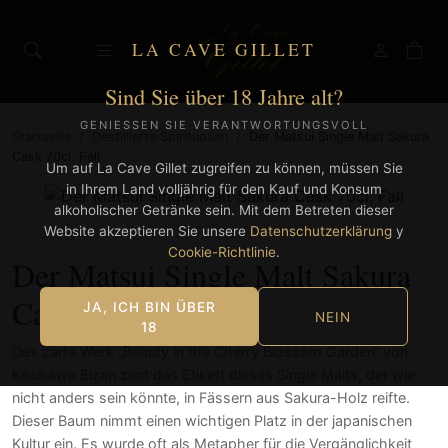
LA CAVE GILLET
Sind Sie über 18 Jahre alt?
GENIESSEN SIE VERANTWORTUNGSVOLL
Startseite
/
Destillierte Spirituosen
/
Der Matsui Single Malt Sakura
Cask 70cl. Fall
Um auf La Cave Gillet zugreifen zu können, müssen Sie
in Ihrem Land volljährig für den Kauf und Konsum
alkoholischer Getränke sein. Mit dem Betreten dieser
Website akzeptieren Sie unsere
Datenschutzerklärung
y
Cookie-Richtlinie
.
Der Matsui Single Malt Sakura
Cask 70cl. Fall
JA, ICH BIN ÜBER
NEIN
18
Das zarte Werk „Beauty in the Cherry Blossom Garden“ von
Kikukawa Eizan ziert das Etikett dieses Single Malts, der wie
nicht anders sein könnte, in Fässern aus Sakura-Holz reifte.
Dieser Baum nimmt einen wichtigen Platz in der japanischen
Kultur ein. Es wurde oft als Metapher für die Vergänglichkeit