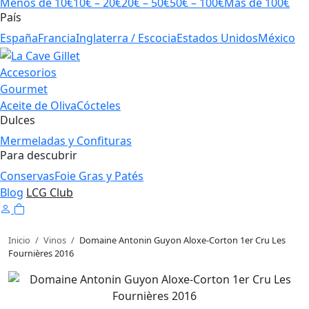
Menos de 10€
10€ – 20€
20€ – 50€
50€ – 100€
Más de 100€
País
España
Francia
Inglaterra / Escocia
Estados Unidos
México
Accesorios
Gourmet
Aceite de Oliva
Cócteles
Dulces
Mermeladas y Confituras
Para descubrir
Conservas
Foie Gras y Patés
Blog
LCG Club
Inicio
/
Vinos
/
Domaine Antonin Guyon Aloxe-Corton 1er Cru Les
Fournières 2016