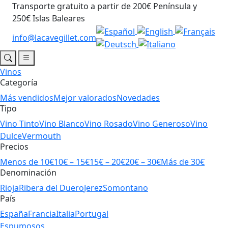
Transporte gratuito a partir de 200€ Península y
250€ Islas Baleares
info@lacavegillet.com
Vinos
Categoría
Más vendidos
Mejor valorados
Novedades
Tipo
Vino Tinto
Vino Blanco
Vino Rosado
Vino Generoso
Vino
Dulce
Vermouth
Precios
Menos de 10€
10€ – 15€
15€ – 20€
20€ – 30€
Más de 30€
Denominación
Rioja
Ribera del Duero
Jerez
Somontano
País
España
Francia
Italia
Portugal
Espumosos