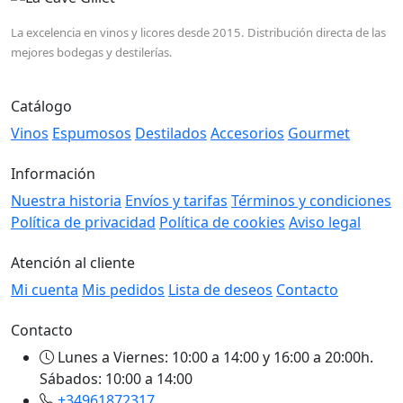
La excelencia en vinos y licores desde 2015. Distribución directa de las
mejores bodegas y destilerías.
Catálogo
Vinos
Espumosos
Destilados
Accesorios
Gourmet
Información
Nuestra historia
Envíos y tarifas
Términos y condiciones
Política de privacidad
Política de cookies
Aviso legal
Atención al cliente
Mi cuenta
Mis pedidos
Lista de deseos
Contacto
Contacto
Lunes a Viernes: 10:00 a 14:00 y 16:00 a 20:00h.
Sábados: 10:00 a 14:00
+34961872317