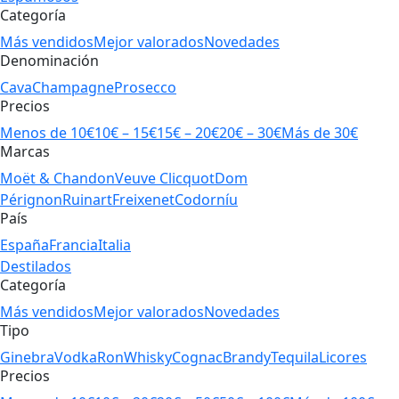
Categoría
Más vendidos
Mejor valorados
Novedades
Denominación
Cava
Champagne
Prosecco
Precios
Menos de 10€
10€ – 15€
15€ – 20€
20€ – 30€
Más de 30€
Marcas
Moët & Chandon
Veuve Clicquot
Dom
Pérignon
Ruinart
Freixenet
Codorníu
País
España
Francia
Italia
Destilados
Categoría
Más vendidos
Mejor valorados
Novedades
Tipo
Ginebra
Vodka
Ron
Whisky
Cognac
Brandy
Tequila
Licores
Precios