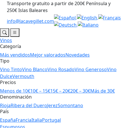
Transporte gratuito a partir de 200€ Península y
250€ Islas Baleares
info@lacavegillet.com
Vinos
Categoría
Más vendidos
Mejor valorados
Novedades
Tipo
Vino Tinto
Vino Blanco
Vino Rosado
Vino Generoso
Vino
Dulce
Vermouth
Precios
Menos de 10€
10€ – 15€
15€ – 20€
20€ – 30€
Más de 30€
Denominación
Rioja
Ribera del Duero
Jerez
Somontano
País
España
Francia
Italia
Portugal
Espumosos