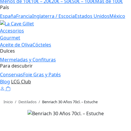
Menos de 10€
10€ – 20€
20€ – 50€
50€ – 100€
Más de 100€
País
España
Francia
Inglaterra / Escocia
Estados Unidos
México
Accesorios
Gourmet
Aceite de Oliva
Cócteles
Dulces
Mermeladas y Confituras
Para descubrir
Conservas
Foie Gras y Patés
Blog
LCG Club
Inicio
/
Destilados
/
Benriach 30 Años 70cl. – Estuche