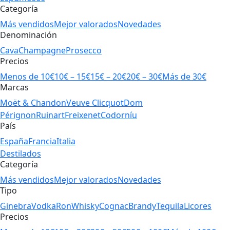
Categoría
Más vendidos
Mejor valorados
Novedades
Denominación
Cava
Champagne
Prosecco
Precios
Menos de 10€
10€ – 15€
15€ – 20€
20€ – 30€
Más de 30€
Marcas
Moët & Chandon
Veuve Clicquot
Dom
Pérignon
Ruinart
Freixenet
Codorníu
País
España
Francia
Italia
Destilados
Categoría
Más vendidos
Mejor valorados
Novedades
Tipo
Ginebra
Vodka
Ron
Whisky
Cognac
Brandy
Tequila
Licores
Precios