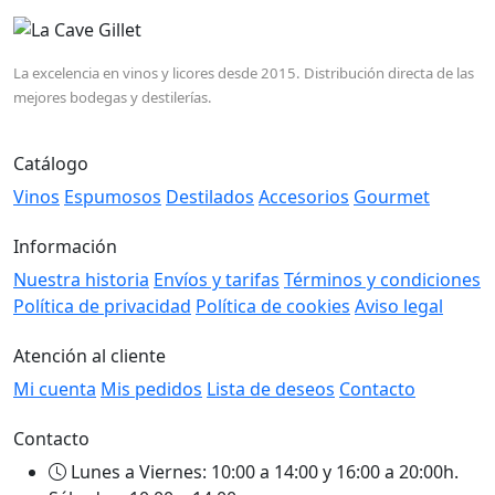
La excelencia en vinos y licores desde 2015. Distribución directa de las
mejores bodegas y destilerías.
Catálogo
Vinos
Espumosos
Destilados
Accesorios
Gourmet
Información
Nuestra historia
Envíos y tarifas
Términos y condiciones
Política de privacidad
Política de cookies
Aviso legal
Atención al cliente
Mi cuenta
Mis pedidos
Lista de deseos
Contacto
Contacto
Lunes a Viernes: 10:00 a 14:00 y 16:00 a 20:00h.