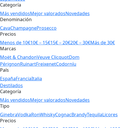
Categoría
Más vendidos
Mejor valorados
Novedades
Denominación
Cava
Champagne
Prosecco
Precios
Menos de 10€
10€ – 15€
15€ – 20€
20€ – 30€
Más de 30€
Marcas
Moët & Chandon
Veuve Clicquot
Dom
Pérignon
Ruinart
Freixenet
Codorníu
País
España
Francia
Italia
Destilados
Categoría
Más vendidos
Mejor valorados
Novedades
Tipo
Ginebra
Vodka
Ron
Whisky
Cognac
Brandy
Tequila
Licores
Precios