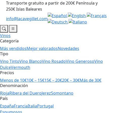
Transporte gratuito a partir de 200€ Península y
250€ Islas Baleares
info@lacavegillet.com
Vinos
Categoría
Más vendidos
Mejor valorados
Novedades
Tipo
Vino Tinto
Vino Blanco
Vino Rosado
Vino Generoso
Vino
Dulce
Vermouth
Precios
Menos de 10€
10€ – 15€
15€ – 20€
20€ – 30€
Más de 30€
Denominación
Rioja
Ribera del Duero
Jerez
Somontano
País
España
Francia
Italia
Portugal
Espumosos