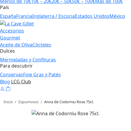
Menos de 10€
10€ – 20€
20€ – 50€
50€ – 100€
Más de 100€
País
España
Francia
Inglaterra / Escocia
Estados Unidos
México
Accesorios
Gourmet
Aceite de Oliva
Cócteles
Dulces
Mermeladas y Confituras
Para descubrir
Conservas
Foie Gras y Patés
Blog
LCG Club
Inicio
/
Espumosos
/
Anna de Codorniu Rose 75cl.