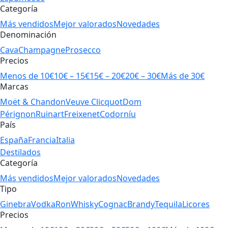
Categoría
Más vendidos
Mejor valorados
Novedades
Denominación
Cava
Champagne
Prosecco
Precios
Menos de 10€
10€ – 15€
15€ – 20€
20€ – 30€
Más de 30€
Marcas
Moët & Chandon
Veuve Clicquot
Dom
Pérignon
Ruinart
Freixenet
Codorníu
País
España
Francia
Italia
Destilados
Categoría
Más vendidos
Mejor valorados
Novedades
Tipo
Ginebra
Vodka
Ron
Whisky
Cognac
Brandy
Tequila
Licores
Precios