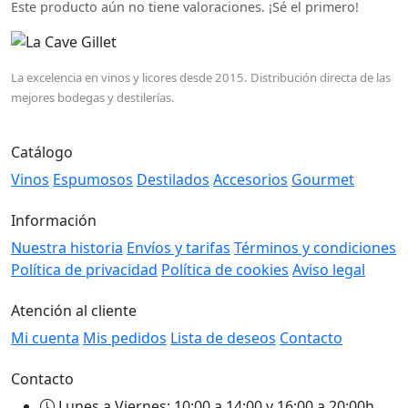
Este producto aún no tiene valoraciones. ¡Sé el primero!
La excelencia en vinos y licores desde 2015. Distribución directa de las
mejores bodegas y destilerías.
Catálogo
Vinos
Espumosos
Destilados
Accesorios
Gourmet
Información
Nuestra historia
Envíos y tarifas
Términos y condiciones
Política de privacidad
Política de cookies
Aviso legal
Atención al cliente
Mi cuenta
Mis pedidos
Lista de deseos
Contacto
Contacto
Lunes a Viernes: 10:00 a 14:00 y 16:00 a 20:00h.