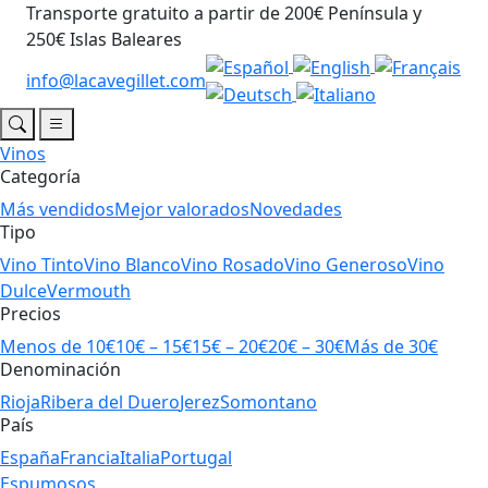
Transporte gratuito a partir de 200€ Península y
250€ Islas Baleares
info@lacavegillet.com
Vinos
Categoría
Más vendidos
Mejor valorados
Novedades
Tipo
Vino Tinto
Vino Blanco
Vino Rosado
Vino Generoso
Vino
Dulce
Vermouth
Precios
Menos de 10€
10€ – 15€
15€ – 20€
20€ – 30€
Más de 30€
Denominación
Rioja
Ribera del Duero
Jerez
Somontano
País
España
Francia
Italia
Portugal
Espumosos