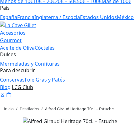
Menos de 10€
10€ – 20€
20€ – 50€
50€ – 100€
Más de 100€
País
España
Francia
Inglaterra / Escocia
Estados Unidos
México
Accesorios
Gourmet
Aceite de Oliva
Cócteles
Dulces
Mermeladas y Confituras
Para descubrir
Conservas
Foie Gras y Patés
Blog
LCG Club
Inicio
/
Destilados
/
Alfred Giraud Heritage 70cl. – Estuche